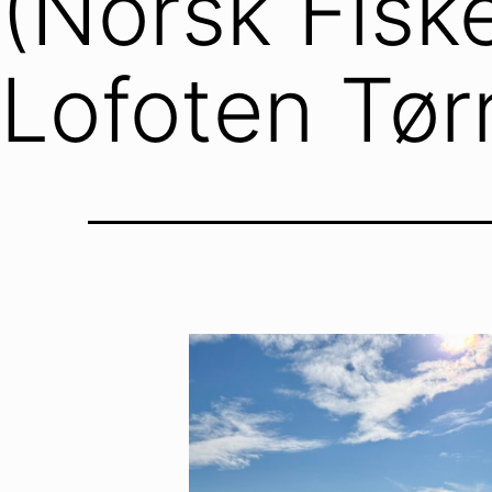
(Norsk Fis
Lofoten Tø