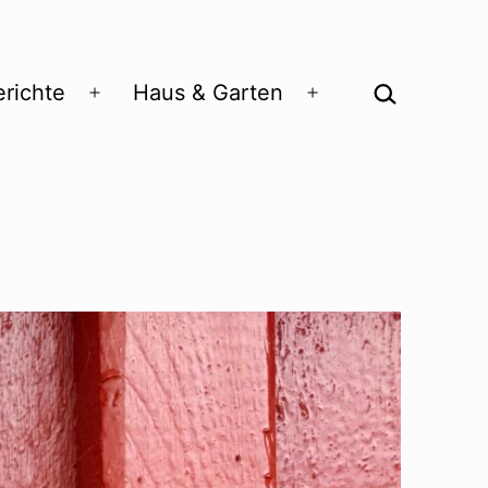
Suchen …
richte
Haus & Garten
Menü
Menü
öffnen
öffnen