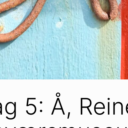
g 5: Å, Rein