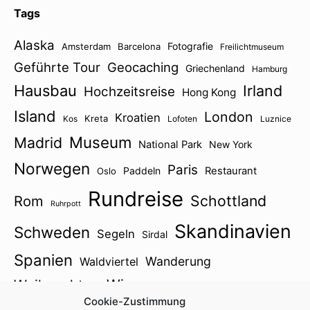
Tags
Alaska
Fotografie
Amsterdam
Barcelona
Freilichtmuseum
Geführte Tour
Geocaching
Griechenland
Hamburg
Hausbau
Irland
Hochzeitsreise
Hong Kong
Island
London
Kroatien
Kreta
Kos
Lofoten
Luznice
Museum
Madrid
National Park
New York
Norwegen
Paris
Paddeln
Restaurant
Oslo
Rundreise
Schottland
Rom
Ruhrpott
Skandinavien
Schweden
Segeln
Sirdal
Spanien
Wanderung
Waldviertel
Wien
Weihnachten
Winter
Zillertal
Cookie-Zustimmung
Österreich2021