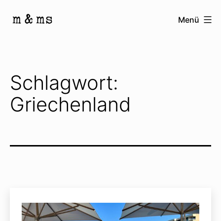
Zum
Menü
Inhalt
Homepage
springen
von
M
Schlagwort:
&
Griechenland
Ms