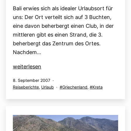
Bali erwies sich als idealer Urlaubsort für
uns: Der Ort verteilt sich auf 3 Buchten,
eine davon beherbergt einen Club, in der
mittleren gibt es einen Strand, die 3.
beherbergt das Zentrum des Ortes.
Nachdem…
Kreta
weiterlesen
–
Veröffentlicht
8. September 2007
Bali
am
Kategorisiert
Verschlagwortet
Reiseberichte
,
Urlaub
Griechenland
,
Kreta
als
mit