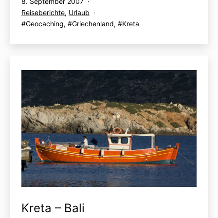
Veröffentlicht
8. September 2007
Klettern
am
Kategorisiert
Reiseberichte
,
Urlaub
und
als
Verschlagwortet
Geocaching
,
Griechenland
,
Kreta
Cachen
mit
Kreta – Bali