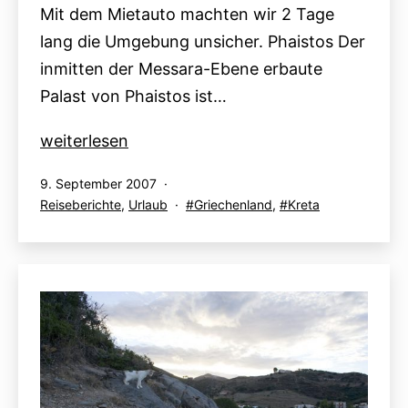
Mit dem Mietauto machten wir 2 Tage
lang die Umgebung unsicher. Phaistos Der
inmitten der Messara-Ebene erbaute
Palast von Phaistos ist…
Kreta
weiterlesen
–
Veröffentlicht
9. September 2007
On
am
Kategorisiert
Verschlagwortet
Reiseberichte
,
Urlaub
Griechenland
,
Kreta
tour
als
mit
–
Phaistos