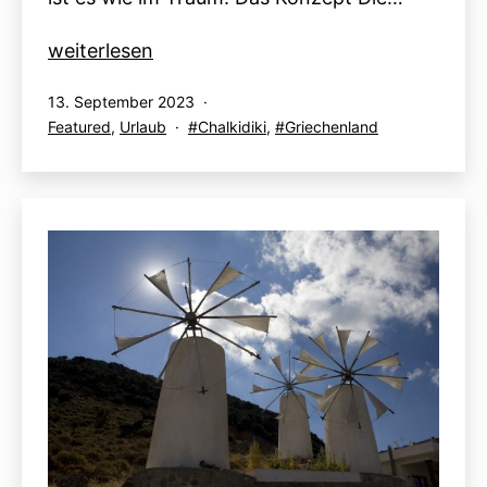
Chalkidiki
weiterlesen
2023
Veröffentlicht
13. September 2023
(Ikos
am
Kategorisiert
Verschlagwortet
Featured
,
Urlaub
Chalkidiki
,
Griechenland
Oceania)
als
mit