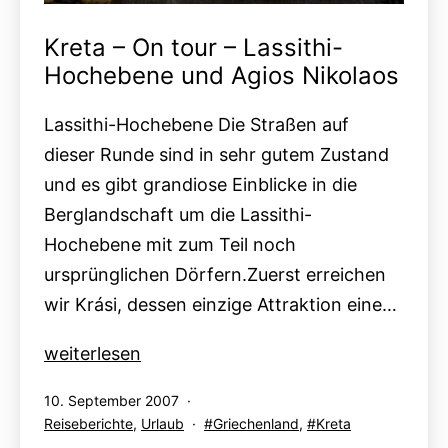
Kreta – On tour – Lassithi-
Hochebene und Agios Nikolaos
Lassithi-Hochebene Die Straßen auf
dieser Runde sind in sehr gutem Zustand
und es gibt grandiose Einblicke in die
Berglandschaft um die Lassithi-
Hochebene mit zum Teil noch
ursprünglichen Dörfern.Zuerst erreichen
wir Krási, dessen einzige Attraktion eine…
Kreta
weiterlesen
–
Veröffentlicht
10. September 2007
On
am
Kategorisiert
Verschlagwortet
Reiseberichte
,
Urlaub
Griechenland
,
Kreta
tour
als
mit