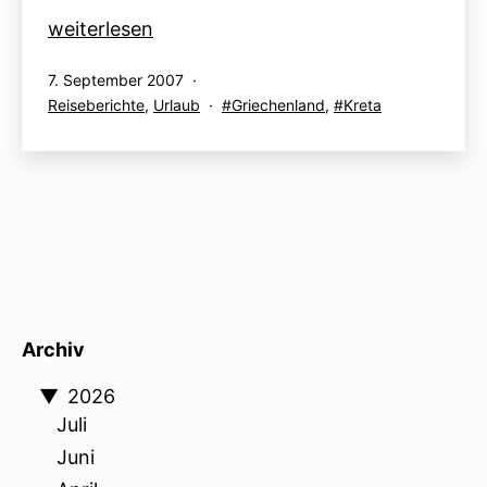
Kreta
weiterlesen
–
Veröffentlicht
7. September 2007
Home,
am
Kategorisiert
Verschlagwortet
Reiseberichte
,
Urlaub
Griechenland
,
Kreta
sweet
als
mit
home
–
unser
Hotel
Archiv
▼
2026
Juli
Juni