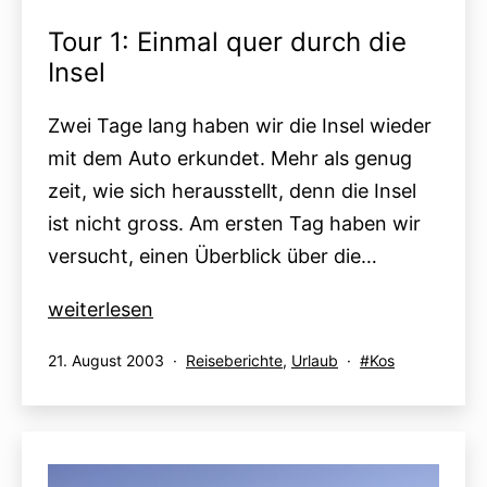
Tour 1: Einmal quer durch die
Insel
Zwei Tage lang haben wir die Insel wieder
mit dem Auto erkundet. Mehr als genug
zeit, wie sich herausstellt, denn die Insel
ist nicht gross. Am ersten Tag haben wir
versucht, einen Überblick über die…
Tour
weiterlesen
1:
Veröffentlicht
Kategorisiert
Verschlagwortet
21. August 2003
Reiseberichte
,
Urlaub
Kos
Einmal
am
als
mit
quer
durch
die