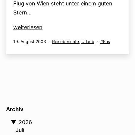
Flug von Wien steht unter einem guten
Stern…
Home,
weiterlesen
sweet
Veröffentlicht
Kategorisiert
Verschlagwortet
19. August 2003
Reiseberichte
,
Urlaub
Kos
home
am
als
mit
–
Hotel
&
Strand
Archiv
▼
2026
Juli