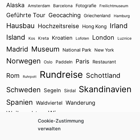
Alaska
Fotografie
Amsterdam
Barcelona
Freilichtmuseum
Geführte Tour
Geocaching
Griechenland
Hamburg
Hausbau
Irland
Hochzeitsreise
Hong Kong
Island
London
Kroatien
Kreta
Kos
Lofoten
Luznice
Museum
Madrid
National Park
New York
Norwegen
Paris
Paddeln
Restaurant
Oslo
Rundreise
Schottland
Rom
Ruhrpott
Skandinavien
Schweden
Segeln
Sirdal
Spanien
Wanderung
Waldviertel
Wien
Weihnachten
Winter
Zillertal
Cookie-Zustimmung
Österreich2021
verwalten