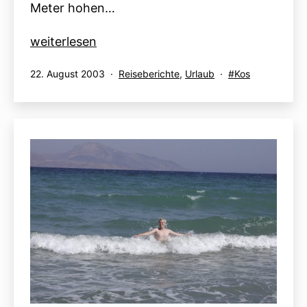
Meter hohen…
Tour
weiterlesen
2:
Veröffentlicht
Kategorisiert
Verschlagwortet
22. August 2003
Reiseberichte
,
Urlaub
Kos
Historische
am
als
mit
Ruinen
und
Bergdoerfer