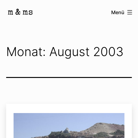
Zum
Menü
Inhalt
Homepage
springen
von
M
Monat:
August 2003
&
Ms