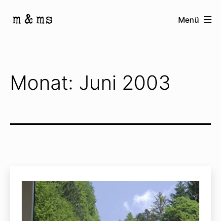
Zum
Menü
Inhalt
Homepage
springen
von
M
Monat:
Juni 2003
&
Ms