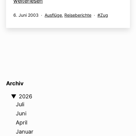
Hallstatt
weiterlesen
Wandertag
Veröffentlicht
Kategorisiert
Verschlagwortet
6. Juni 2003
Ausflüge
,
Reiseberichte
Zug
am
als
mit
Archiv
▼
2026
Juli
Juni
April
Januar