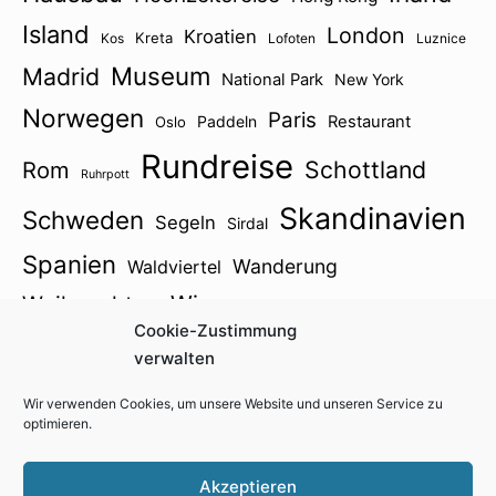
Island
London
Kroatien
Kreta
Kos
Lofoten
Luznice
Museum
Madrid
National Park
New York
Norwegen
Paris
Paddeln
Restaurant
Oslo
Rundreise
Schottland
Rom
Ruhrpott
Skandinavien
Schweden
Segeln
Sirdal
Spanien
Wanderung
Waldviertel
Wien
Weihnachten
Winter
Zillertal
Cookie-Zustimmung
Österreich2021
verwalten
Wir verwenden Cookies, um unsere Website und unseren Service zu
optimieren.
Impressum
Kontakt
Cookie-Richtlinie (EU)
Akzeptieren