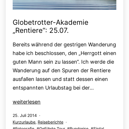
Globetrotter-Akademie
„Rentiere“: 25.07.
Bereits während der gestrigen Wanderung
habe ich beschlossen, den „Herrgott einen
guten Mann sein zu lassen“. Ich werde die
Wanderung auf den Spuren der Rentiere
ausfallen lassen und statt dessen einen
entspannten Urlaubstag bei der…
Globetrotter-
weiterlesen
Akademie
Veröffentlicht
25. Juli 2014
„Rentiere“:
am
Kategorisiert
Kurzurlaube
,
Reiseberichte
25.07.
als
Verschlagwortet
Fotografie
,
Geführte Tour
,
Rundreise
,
Sirdal
,