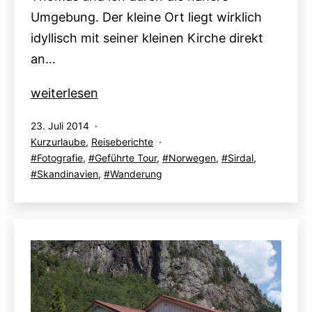
Umgebung. Der kleine Ort liegt wirklich
idyllisch mit seiner kleinen Kirche direkt
an…
Globetrotter-
weiterlesen
Akademie
Veröffentlicht
23. Juli 2014
„Rentiere“:
am
Kategorisiert
Kurzurlaube
,
Reiseberichte
23.07.
als
Verschlagwortet
Fotografie
,
Geführte Tour
,
Norwegen
,
Sirdal
,
mit
Skandinavien
,
Wanderung