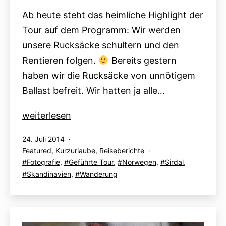
Ab heute steht das heimliche Highlight der
Tour auf dem Programm: Wir werden
unsere Rucksäcke schultern und den
Rentieren folgen.
Bereits gestern
haben wir die Rucksäcke von unnötigem
Ballast befreit. Wir hatten ja alle…
Globetrotter-
weiterlesen
Akademie
Veröffentlicht
24. Juli 2014
„Rentiere“:
am
Kategorisiert
Featured
,
Kurzurlaube
,
Reiseberichte
24.07.
als
Verschlagwortet
Fotografie
,
Geführte Tour
,
Norwegen
,
Sirdal
,
mit
Skandinavien
,
Wanderung