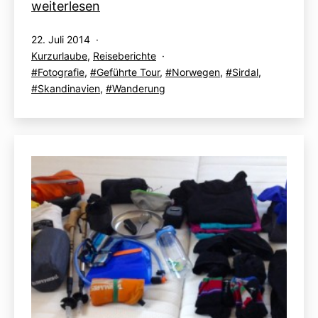
Globetrotter-
weiterlesen
Akademie
Veröffentlicht
22. Juli 2014
„Rentiere“:
am
Kategorisiert
Kurzurlaube
,
Reiseberichte
22.07.
als
Verschlagwortet
Fotografie
,
Geführte Tour
,
Norwegen
,
Sirdal
,
mit
Skandinavien
,
Wanderung