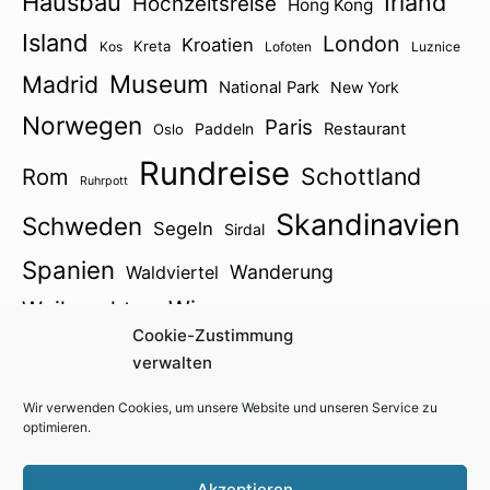
Hausbau
Irland
Hochzeitsreise
Hong Kong
Island
London
Kroatien
Kreta
Kos
Lofoten
Luznice
Museum
Madrid
National Park
New York
Norwegen
Paris
Paddeln
Restaurant
Oslo
Rundreise
Schottland
Rom
Ruhrpott
Skandinavien
Schweden
Segeln
Sirdal
Spanien
Wanderung
Waldviertel
Wien
Weihnachten
Winter
Zillertal
Cookie-Zustimmung
Österreich2021
verwalten
Wir verwenden Cookies, um unsere Website und unseren Service zu
optimieren.
Impressum
Kontakt
Cookie-Richtlinie (EU)
Akzeptieren