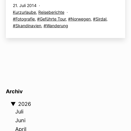
Veröffentlicht
21. Juli 2014
„Rentiere“:
am
Kategorisiert
Kurzurlaube
,
Reiseberichte
Allgemeines
als
Verschlagwortet
Fotografie
,
Geführte Tour
,
Norwegen
,
Sirdal
,
&
mit
Skandinavien
,
Wanderung
Packliste
Archiv
▼
2026
Juli
Juni
April