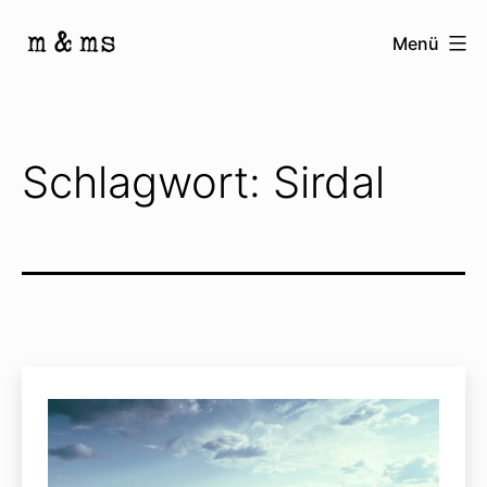
Zum
Menü
Inhalt
Homepage
springen
von
M
Schlagwort:
Sirdal
&
Ms