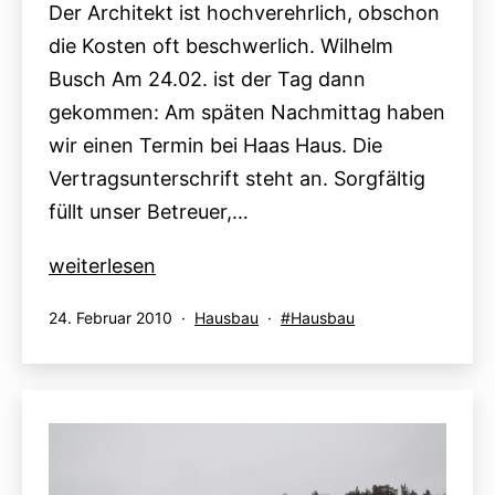
Der Architekt ist hochverehrlich, obschon
die Kosten oft beschwerlich. Wilhelm
Busch Am 24.02. ist der Tag dann
gekommen: Am späten Nachmittag haben
wir einen Termin bei Haas Haus. Die
Vertragsunterschrift steht an. Sorgfältig
füllt unser Betreuer,…
24.02.2010
weiterlesen
Veröffentlicht
Kategorisiert
Verschlagwortet
24. Februar 2010
Hausbau
Hausbau
am
als
mit