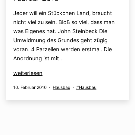
Jeder will ein Stückchen Land, braucht
nicht viel zu sein. Bloß so viel, dass man
was Eigenes hat. John Steinbeck Die
Umwidmung des Grundes geht zügig
voran. 4 Parzellen werden erstmal. Die
Anordnung ist mit…
Februar
weiterlesen
2010
Veröffentlicht
Kategorisiert
Verschlagwortet
10. Februar 2010
Hausbau
Hausbau
am
als
mit