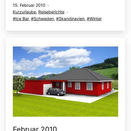
Veröffentlicht
15. Februar 2010
am
Kategorisiert
Kurzurlaube
,
Reiseberichte
als
Verschlagwortet
Ice Bar
,
Schweden
,
Skandinavien
,
Winter
mit
Februar 2010