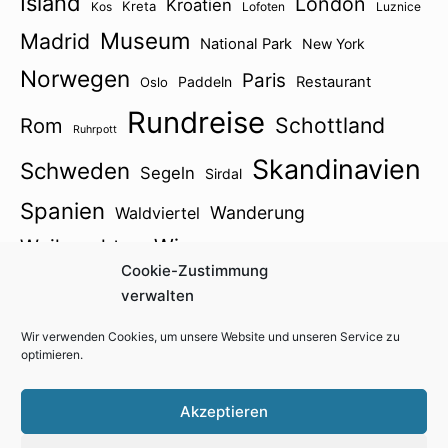
Island
London
Kroatien
Kreta
Kos
Lofoten
Luznice
Museum
Madrid
National Park
New York
Norwegen
Paris
Paddeln
Restaurant
Oslo
Rundreise
Schottland
Rom
Ruhrpott
Skandinavien
Schweden
Segeln
Sirdal
Spanien
Wanderung
Waldviertel
Wien
Weihnachten
Winter
Zillertal
Cookie-Zustimmung
Österreich2021
verwalten
Wir verwenden Cookies, um unsere Website und unseren Service zu
optimieren.
Impressum
Kontakt
Cookie-Richtlinie (EU)
Akzeptieren