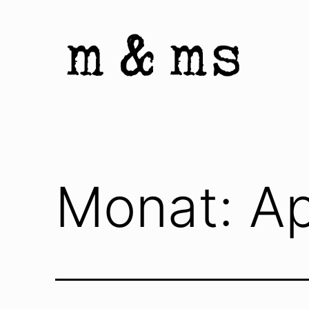
Zum
Inhalt
springen
Homepage
von
M
&
Monat:
Ap
Ms