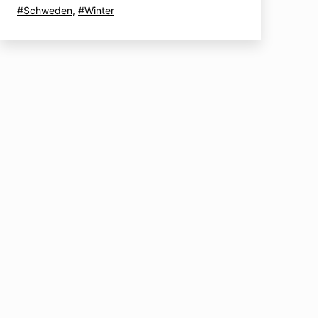
als
Verschlagwortet
Schweden
,
Winter
mit