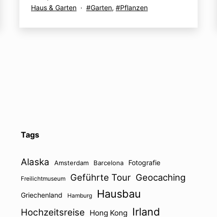
am
Kategorisiert
Verschlagwortet
Haus & Garten
Garten
,
Pflanzen
als
mit
Tags
Alaska
Fotografie
Amsterdam
Barcelona
Geführte Tour
Geocaching
Freilichtmuseum
Hausbau
Griechenland
Hamburg
Irland
Hochzeitsreise
Hong Kong