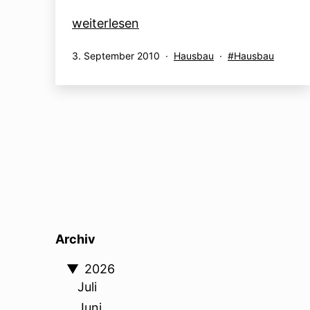
30.08.
weiterlesen
–
Veröffentlicht
Kategorisiert
Verschlagwortet
3. September 2010
Hausbau
Hausbau
03.09.2010
am
als
mit
Archiv
▼
2026
Juli
Juni