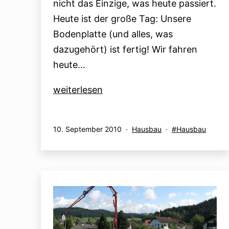
nicht das Einzige, was heute passiert.
Heute ist der große Tag: Unsere
Bodenplatte (und alles, was
dazugehört) ist fertig! Wir fahren
heute…
10.09.2010
weiterlesen
Veröffentlicht
Kategorisiert
Verschlagwortet
10. September 2010
Hausbau
Hausbau
am
als
mit