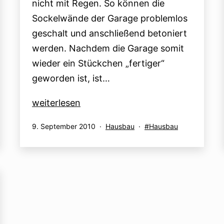
nicht mit Regen. So können die
Sockelwände der Garage problemlos
geschalt und anschließend betoniert
werden. Nachdem die Garage somit
wieder ein Stückchen „fertiger“
geworden ist, ist…
06.09.
weiterlesen
–
Veröffentlicht
Kategorisiert
Verschlagwortet
9. September 2010
Hausbau
Hausbau
09.09.2010
am
als
mit