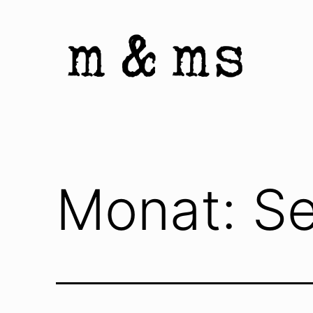
Zum
Inhalt
springen
Homepage
von
M
&
Monat:
S
Ms