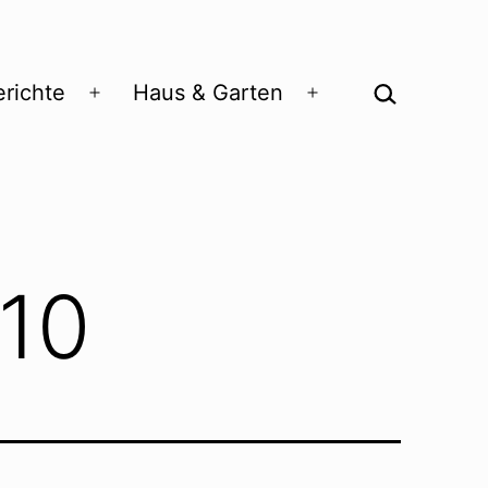
Suchen …
richte
Haus & Garten
Menü
Menü
öffnen
öffnen
10