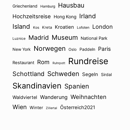
Hausbau
Griechenland
Hamburg
Irland
Hochzeitsreise
Hong Kong
Island
London
Kroatien
Kreta
Kos
Lofoten
Museum
Madrid
National Park
Luznice
Norwegen
Paris
New York
Paddeln
Oslo
Rundreise
Rom
Restaurant
Ruhrpott
Schweden
Schottland
Segeln
Sirdal
Skandinavien
Spanien
Weihnachten
Wanderung
Waldviertel
Wien
Österreich2021
Winter
Zillertal