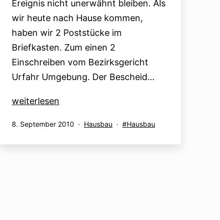
Ereignis nicht unerwähnt bleiben. Als
wir heute nach Hause kommen,
haben wir 2 Poststücke im
Briefkasten. Zum einen 2
Einschreiben vom Bezirksgericht
Urfahr Umgebung. Der Bescheid…
Exkurs:
weiterlesen
08.09.2010
Veröffentlicht
Kategorisiert
Verschlagwortet
8. September 2010
Hausbau
Hausbau
am
als
mit