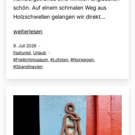
schön. Auf einem schmalen Weg aus
Holzschwellen gelangen wir direkt…
Lofoten
weiterlesen
–
Veröffentlicht
9. Juli 2026
Tag
am
Kategorisiert
Featured
,
Urlaub
6:
als
Verschlagwortet
Freilichtmuseum
,
Lofoten
,
Norwegen
,
Gimsoy,
mit
Skandinavien
Henningsvær