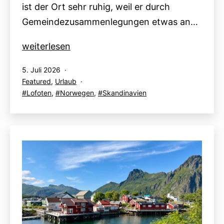
ist der Ort sehr ruhig, weil er durch
Gemeindezusammenlegungen etwas an…
Lofoten
weiterlesen
–
Veröffentlicht
5. Juli 2026
Tag
am
Kategorisiert
Featured
,
Urlaub
2:
als
Verschlagwortet
Lofoten
,
Norwegen
,
Skandinavien
Kabelvåg,
mit
SKREI:
Otolith,
Silent
Cruise
zum
Trollfjord