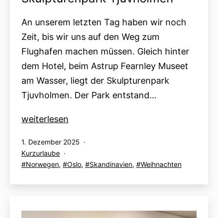
An unserem letzten Tag haben wir noch
Zeit, bis wir uns auf den Weg zum
Flughafen machen müssen. Gleich hinter
dem Hotel, beim Astrup Fearnley Museet
am Wasser, liegt der Skulpturenpark
Tjuvholmen. Der Park entstand…
Oslo
weiterlesen
Advent
Veröffentlicht
1. Dezember 2025
2025:
am
Kategorisiert
Kurzurlaube
Tag
als
Verschlagwortet
Norwegen
,
Oslo
,
Skandinavien
,
Weihnachten
4
mit
–
Skulpturenpark
Tjuvholmen