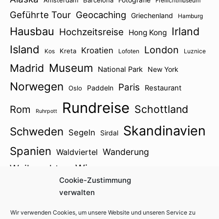
Freilichtmuseum
Geführte Tour
Geocaching
Griechenland
Hamburg
Hausbau
Irland
Hochzeitsreise
Hong Kong
Island
London
Kroatien
Kreta
Kos
Lofoten
Luznice
Museum
Madrid
National Park
New York
Norwegen
Paris
Paddeln
Restaurant
Oslo
Rundreise
Schottland
Rom
Ruhrpott
Skandinavien
Schweden
Segeln
Sirdal
Spanien
Wanderung
Waldviertel
Wien
Weihnachten
Winter
Zillertal
Cookie-Zustimmung
Österreich2021
verwalten
Wir verwenden Cookies, um unsere Website und unseren Service zu