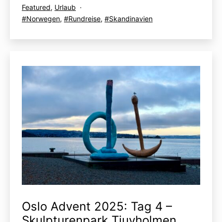
am
Kategorisiert
Featured
,
Urlaub
1:
als
Verschlagwortet
Norwegen
,
Rundreise
,
Skandinavien
Svolvaer,
mit
Svinøya
Oslo Advent 2025: Tag 4 –
Skulpturenpark Tjuvholmen