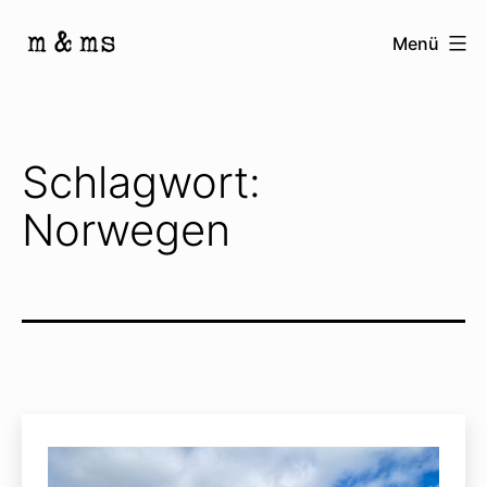
Zum
Menü
Inhalt
Homepage
springen
von
M
Schlagwort:
&
Norwegen
Ms