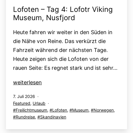
Lofoten – Tag 4: Lofotr Viking
Museum, Nusfjord
Heute fahren wir weiter in den Süden in
die Nähe von Reine. Das verkürzt die
Fahrzeit während der nächsten Tage.
Heute zeigen sich die Lofoten von der
rauen Seite: Es regnet stark und ist sehr…
Lofoten
weiterlesen
–
Veröffentlicht
7. Juli 2026
Tag
am
Kategorisiert
Featured
,
Urlaub
4:
als
Verschlagwortet
Freilichtmuseum
,
Lofoten
,
Museum
,
Norwegen
,
Lofotr
mit
Rundreise
,
Skandinavien
Viking
Museum,