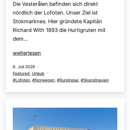
Die Vesterålen befinden sich direkt
nördlich der Lofoten. Unser Ziel ist
Stokmarknes. Hier gründete Kapitän
Richard With 1893 die Hurtigruten mit
dem…
Lofoten
weiterlesen
–
Veröffentlicht
6. Juli 2026
Tag
am
Kategorisiert
Featured
,
Urlaub
3:
als
Verschlagwortet
Lofoten
,
Norwegen
,
Rundreise
,
Skandinavien
Vesterålen
mit
(Stokmarknes),
Henningsvær