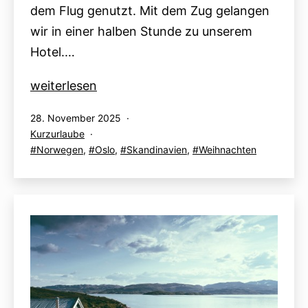
dem Flug genutzt. Mit dem Zug gelangen
wir in einer halben Stunde zu unserem
Hotel.…
Oslo
weiterlesen
Advent
Veröffentlicht
28. November 2025
2025:
am
Kategorisiert
Kurzurlaube
Tag
als
Verschlagwortet
Norwegen
,
Oslo
,
Skandinavien
,
Weihnachten
1
mit
–
Astrup
Fearnley
Museet,
Oslo
Tree