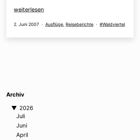
Immer
weiterlesen
wieder
Veröffentlicht
Kategorisiert
Verschlagwortet
2. Juni 2007
Ausflüge
,
Reiseberichte
Waldviertel
gerne
am
als
mit
–
ein
Kurztrip
nach
Ottenstein
Archiv
▼
2026
Juli
Juni
April