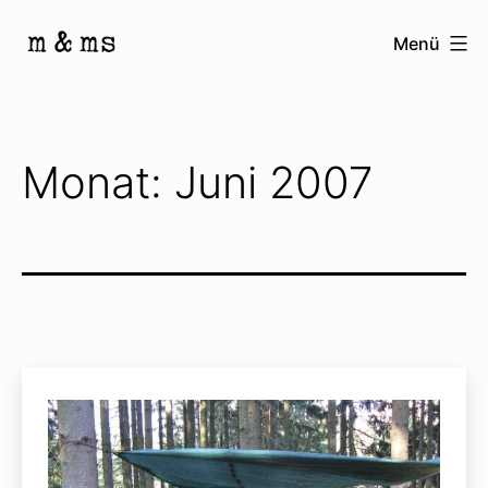
Zum
Menü
Inhalt
Homepage
springen
von
M
Monat:
Juni 2007
&
Ms