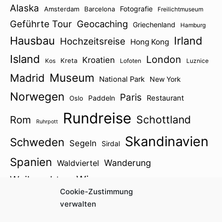
Alaska
Fotografie
Amsterdam
Barcelona
Freilichtmuseum
Geführte Tour
Geocaching
Griechenland
Hamburg
Hausbau
Irland
Hochzeitsreise
Hong Kong
Island
London
Kroatien
Kreta
Kos
Lofoten
Luznice
Museum
Madrid
National Park
New York
Norwegen
Paris
Paddeln
Restaurant
Oslo
Rundreise
Schottland
Rom
Ruhrpott
Skandinavien
Schweden
Segeln
Sirdal
Spanien
Wanderung
Waldviertel
Wien
Weihnachten
Winter
Zillertal
Cookie-Zustimmung
Österreich2021
verwalten