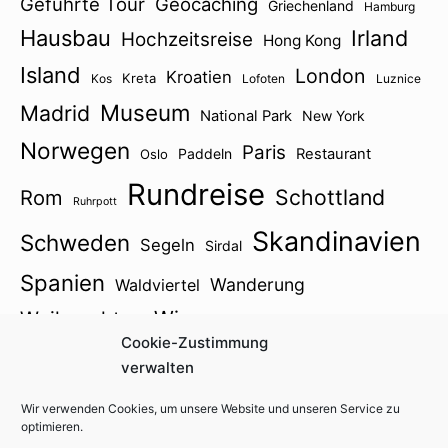
Geführte Tour
Geocaching
Griechenland
Hamburg
Hausbau
Irland
Hochzeitsreise
Hong Kong
Island
London
Kroatien
Kreta
Kos
Lofoten
Luznice
Museum
Madrid
National Park
New York
Norwegen
Paris
Paddeln
Restaurant
Oslo
Rundreise
Schottland
Rom
Ruhrpott
Skandinavien
Schweden
Segeln
Sirdal
Spanien
Wanderung
Waldviertel
Wien
Weihnachten
Winter
Zillertal
Cookie-Zustimmung
Österreich2021
verwalten
Wir verwenden Cookies, um unsere Website und unseren Service zu
optimieren.