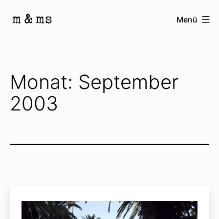
Zum
Menü
Inhalt
Homepage
springen
von
M
Monat:
September
&
2003
Ms