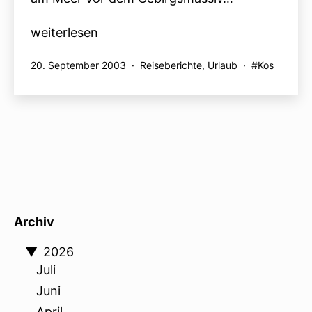
Kos-
weiterlesen
Stadt
Veröffentlicht
Kategorisiert
Verschlagwor
20. September 2003
Reiseberichte
,
Urlaub
Kos
am
als
mit
Archiv
▼
2026
Juli
Juni
April