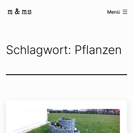
Zum
Menü
Inhalt
Homepage
springen
von
M
Schlagwort:
Pflanzen
&
Ms