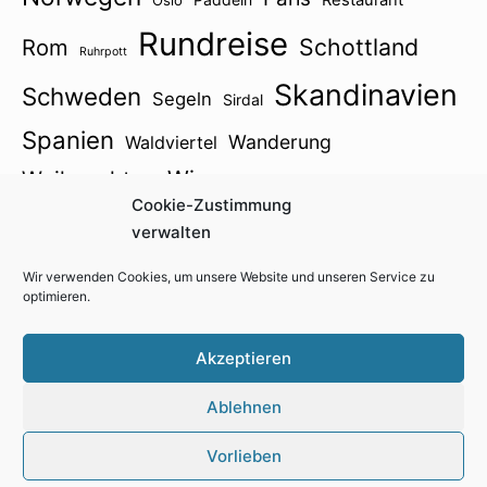
Rundreise
Schottland
Rom
Ruhrpott
Skandinavien
Schweden
Segeln
Sirdal
Spanien
Wanderung
Waldviertel
Wien
Weihnachten
Winter
Zillertal
Cookie-Zustimmung
Österreich2021
verwalten
Wir verwenden Cookies, um unsere Website und unseren Service zu
optimieren.
Impressum
Kontakt
Cookie-Richtlinie (EU)
Akzeptieren
Datenschutzerklärung
Ablehnen
Vorlieben