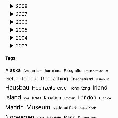
►
2008
►
2007
►
2006
►
2005
►
2004
►
2003
Tags
Alaska
Fotografie
Amsterdam
Barcelona
Freilichtmuseum
Geführte Tour
Geocaching
Griechenland
Hamburg
Hausbau
Irland
Hochzeitsreise
Hong Kong
Island
London
Kroatien
Kreta
Kos
Lofoten
Luznice
Museum
Madrid
National Park
New York
Norwegen
Paris
Paddeln
Restaurant
Oslo