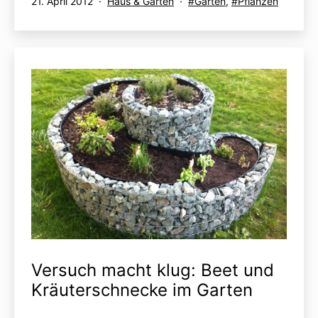
Veröffentlicht
Kategorisiert
Verschlagwortet
21. April 2012
Haus & Garten
Garten
,
Pflanzen
am
als
mit
Versuch macht klug: Beet und
Kräuterschnecke im Garten