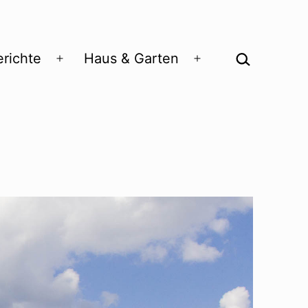
Suchen …
richte
Haus & Garten
Menü
Menü
öffnen
öffnen