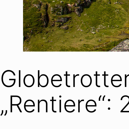
Globetrott
„Rentiere“: 