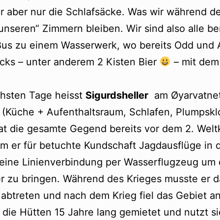
r aber nur die Schlafsäcke. Was wir während d
unseren“ Zimmern bleiben. Wir sind also alle be
Bus zu einem Wasserwerk, wo bereits Odd und 
cks – unter anderem 2 Kisten Bier
– mit dem
chsten Tage heisst
Sigurdsheller
am Øyarvatnet
(Küche + Aufenthaltsraum, Schlafen, Plumpsklo
 die gesamte Gegend bereits vor dem 2. Welt
dem er für betuchte Kundschaft Jagdausflüge in 
eine Linienverbindung per Wasserflugzeug um 
er zu bringen. Während des Krieges musste er d
abtreten und nach dem Krieg fiel das Gebiet a
die Hütten 15 Jahre lang gemietet und nutzt si