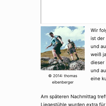
Wir fo
ist de
und au
weiß j
dieser
und au
© 2014: thomas
eine k
eibenberger
Am späteren Nachmittag treff
Liegestühle wurden extra für