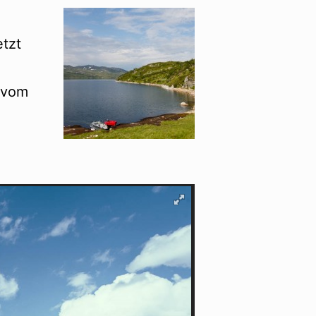
etzt
 vom