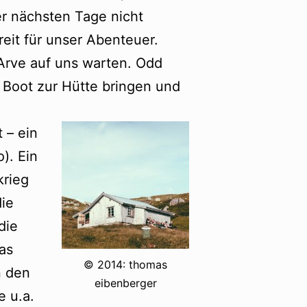
er nächsten Tage nicht
reit für unser Abenteuer.
Arve auf uns warten. Odd
 Boot zur Hütte bringen und
 – ein
). Ein
krieg
die
die
as
© 2014: thomas
n den
eibenberger
e u.a.