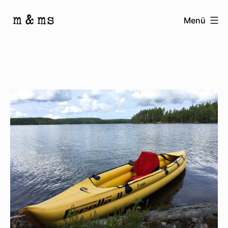
Zum
Menü
Inhalt
Homepage
springen
von
M
&
Ms