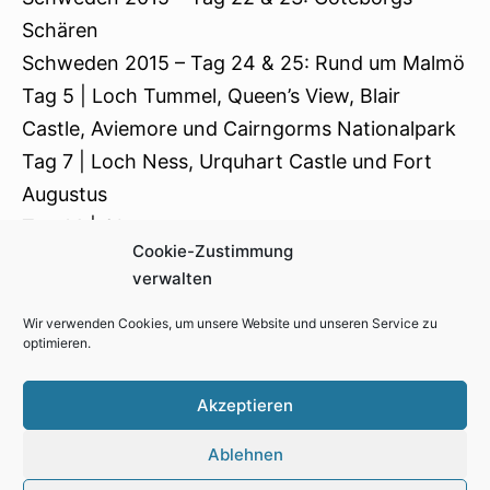
Schären
Schweden 2015 – Tag 24 & 25: Rund um Malmö
Tag 5 | Loch Tummel, Queen’s View, Blair
Castle, Aviemore und Cairngorms Nationalpark
Tag 7 | Loch Ness, Urquhart Castle und Fort
Augustus
Tag 14 | Oban
Cookie-Zustimmung
Österreich Rundreise – Tag 4 (Zugspitze)
verwalten
Wir verwenden Cookies, um unsere Website und unseren Service zu
optimieren.
Impressum
Kontakt
Cookie-Richtlinie (EU)
Akzeptieren
Datenschutzerklärung
Ablehnen