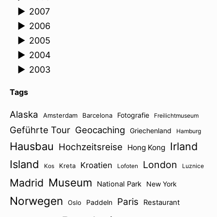
►
2007
►
2006
►
2005
►
2004
►
2003
Tags
Alaska
Fotografie
Amsterdam
Barcelona
Freilichtmuseum
Geführte Tour
Geocaching
Griechenland
Hamburg
Hausbau
Irland
Hochzeitsreise
Hong Kong
Island
London
Kroatien
Kreta
Kos
Lofoten
Luznice
Museum
Madrid
National Park
New York
Norwegen
Paris
Paddeln
Restaurant
Oslo