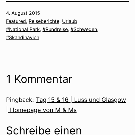
Veröffentlicht
4. August 2015
am
Kategorisiert
Featured
,
Reiseberichte
,
Urlaub
als
Verschlagwortet
National Park
,
Rundreise
,
Schweden
,
mit
Skandinavien
1 Kommentar
Pingback:
Tag 15 & 16 | Luss und Glasgow
| Homepage von M & Ms
Schreibe einen