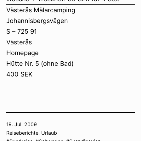
Västerås Mälarcamping
Johannisbergsvägen
S – 725 91
Västerås
Homepage
Hütte Nr. 5 (ohne Bad)
400 SEK
Veröffentlicht
19. Juli 2009
am
Kategorisiert
Reiseberichte
,
Urlaub