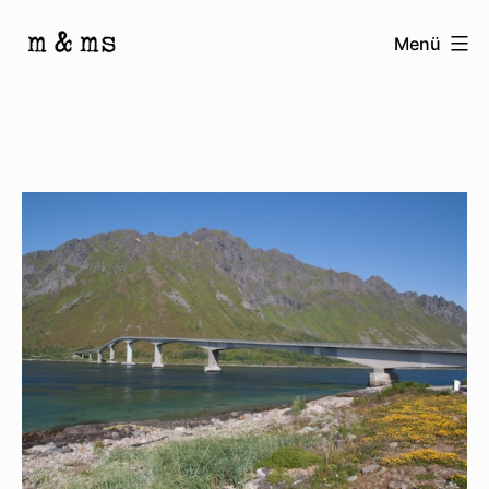
Zum
Menü
Inhalt
Homepage
springen
von
M
&
Ms