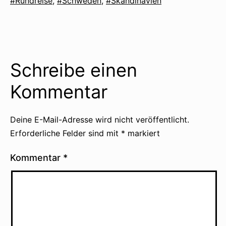
als
Verschlagwortet
Rundreise
,
Schweden
,
Skandinavien
mit
Schreibe einen
Kommentar
Deine E-Mail-Adresse wird nicht veröffentlicht.
Erforderliche Felder sind mit
*
markiert
Kommentar
*