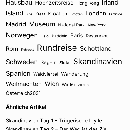
Hausbau
Irland
Hochzeitsreise
Hong Kong
Island
London
Kroatien
Kreta
Kos
Lofoten
Luznice
Museum
Madrid
National Park
New York
Norwegen
Paris
Paddeln
Restaurant
Oslo
Rundreise
Schottland
Rom
Ruhrpott
Skandinavien
Schweden
Segeln
Sirdal
Spanien
Wanderung
Waldviertel
Wien
Weihnachten
Winter
Zillertal
Österreich2021
Ähnliche Artikel
Skandinavien Tag 1 – Trügerische Idylle
Skandinavien Tag 2 – Der Weg ist das Ziel