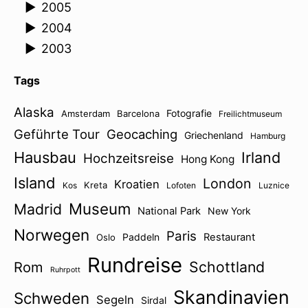
►
2005
►
2004
►
2003
Tags
Alaska
Fotografie
Amsterdam
Barcelona
Freilichtmuseum
Geführte Tour
Geocaching
Griechenland
Hamburg
Hausbau
Irland
Hochzeitsreise
Hong Kong
Island
London
Kroatien
Kreta
Kos
Lofoten
Luznice
Museum
Madrid
National Park
New York
Norwegen
Paris
Paddeln
Restaurant
Oslo
Rundreise
Schottland
Rom
Ruhrpott
Skandinavien
Schweden
Segeln
Sirdal