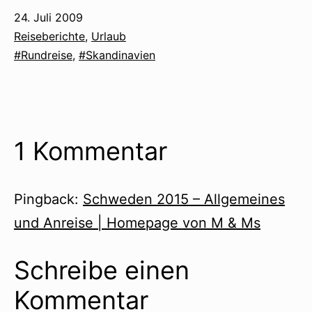
Veröffentlicht
24. Juli 2009
am
Kategorisiert
Reiseberichte
,
Urlaub
als
Verschlagwortet
Rundreise
,
Skandinavien
mit
1 Kommentar
Pingback:
Schweden 2015 – Allgemeines
und Anreise | Homepage von M & Ms
Schreibe einen
Kommentar