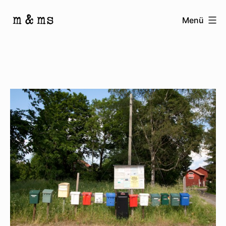
Zum
Menü
Inhalt
Homepage
springen
von
M
&
Ms