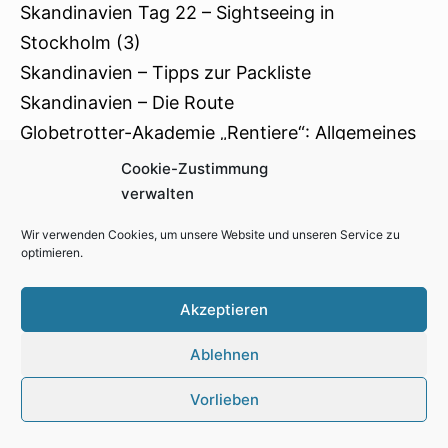
Skandinavien Tag 22 – Sightseeing in
Stockholm (3)
Skandinavien – Tipps zur Packliste
Skandinavien – Die Route
Globetrotter-Akademie „Rentiere“: Allgemeines
& Packliste
Cookie-Zustimmung
Schweden 2015 – Allgemeines und Anreise
verwalten
Schweden 2015 – Tag 4: Simrishamn und Åhus
Wir verwenden Cookies, um unsere Website und unseren Service zu
Schweden 2015 – Tag 5 & 6: Ölands Norden
optimieren.
Schweden 2015 – Tag 9: Glasreich, Grönåsen
Akzeptieren
Elchpark
Schweden 2015 – Tag 10: Målilla Elchpark
Ablehnen
Schweden 2015 – Tag 15: Nationalpark Tiveden
Vorlieben
Schweden 2015 – Tag 16 & 17: Nationalpark
Tiveden