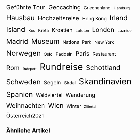
Geführte Tour
Geocaching
Griechenland
Hamburg
Hausbau
Irland
Hochzeitsreise
Hong Kong
Island
London
Kroatien
Kreta
Kos
Lofoten
Luznice
Museum
Madrid
National Park
New York
Norwegen
Paris
Paddeln
Restaurant
Oslo
Rundreise
Schottland
Rom
Ruhrpott
Skandinavien
Schweden
Segeln
Sirdal
Spanien
Wanderung
Waldviertel
Wien
Weihnachten
Winter
Zillertal
Österreich2021
Ähnliche Artikel