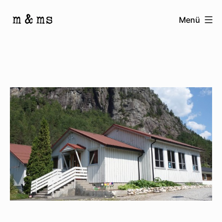
Zum
Menü
Inhalt
Homepage
springen
von
M
&
Ms