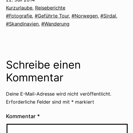
am
Kategorisiert
Kurzurlaube
,
Reiseberichte
als
Verschlagwortet
Fotografie
,
Geführte Tour
,
Norwegen
,
Sirdal
,
mit
Skandinavien
,
Wanderung
Schreibe einen
Kommentar
Deine E-Mail-Adresse wird nicht veröffentlicht.
Erforderliche Felder sind mit
*
markiert
Kommentar
*