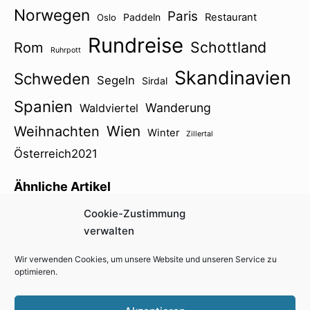
Norwegen
Paris
Paddeln
Restaurant
Oslo
Rundreise
Schottland
Rom
Ruhrpott
Skandinavien
Schweden
Segeln
Sirdal
Spanien
Wanderung
Waldviertel
Wien
Weihnachten
Winter
Zillertal
Österreich2021
Ähnliche Artikel
Cookie-Zustimmung
Waldviertel Schmalspurbahn
verwalten
Wir verwenden Cookies, um unsere Website und unseren Service zu
optimieren.
Impressum
Kontakt
Cookie-Richtlinie (EU)