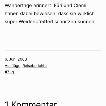
Wandertage erinnert. Füri und Clemi
haben dabei bewiesen, dass sie wirklich
super Weidenpfeifferl schnitzen können.
Veröffentlicht
6. Juni 2003
am
Kategorisiert
Ausflüge
,
Reiseberichte
als
Verschlagwortet
Zug
mit
1 Kommentar