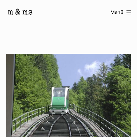
Zum
Menü
Inhalt
Homepage
springen
von
M
&
Ms