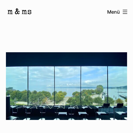
Zum
Menü
Inhalt
Homepage
springen
von
M
&
Ms