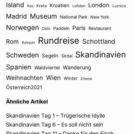
Island
London
Kroatien
Kreta
Kos
Lofoten
Luznice
Museum
Madrid
National Park
New York
Norwegen
Paris
Paddeln
Restaurant
Oslo
Rundreise
Schottland
Rom
Ruhrpott
Skandinavien
Schweden
Segeln
Sirdal
Spanien
Wanderung
Waldviertel
Wien
Weihnachten
Winter
Zillertal
Österreich2021
Ähnliche Artikel
Skandinavien Tag 1 – Trügerische Idylle
Skandinavien Tag 6 – Es soll nicht sein
Skandinavien Tag 11 – Danke für den Fisch