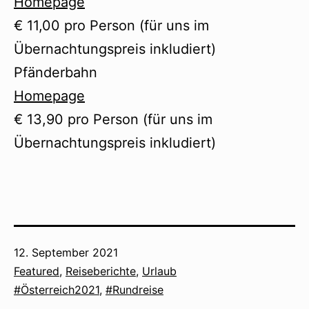
Homepage
€ 11,00 pro Person (für uns im
Übernachtungspreis inkludiert)
Pfänderbahn
Homepage
€ 13,90 pro Person (für uns im
Übernachtungspreis inkludiert)
Veröffentlicht
12. September 2021
am
Kategorisiert
Featured
,
Reiseberichte
,
Urlaub
als
Verschlagwortet
Österreich2021
,
Rundreise
mit