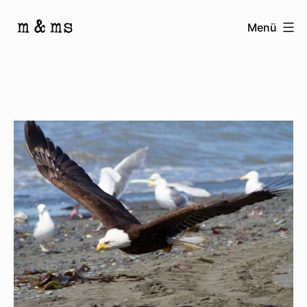
Zum
Menü
Inhalt
Homepage
springen
von
M
&
Ms