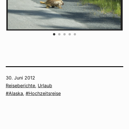
Veröffentlicht
30. Juni 2012
am
Kategorisiert
Reiseberichte
,
Urlaub
als
Verschlagwortet
Alaska
,
Hochzeitsreise
mit