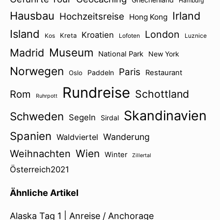
Hamburg
Hausbau
Irland
Hochzeitsreise
Hong Kong
Island
London
Kroatien
Kreta
Kos
Lofoten
Luznice
Museum
Madrid
National Park
New York
Norwegen
Paris
Paddeln
Restaurant
Oslo
Rundreise
Schottland
Rom
Ruhrpott
Skandinavien
Schweden
Segeln
Sirdal
Spanien
Wanderung
Waldviertel
Wien
Weihnachten
Winter
Zillertal
Österreich2021
Ähnliche Artikel
Alaska Tag 1 | Anreise / Anchorage