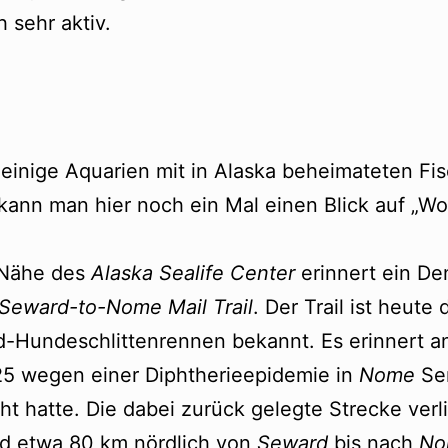
 sehr aktiv.
einige Aquarien mit in Alaska beheimateten Fi
 kann man hier noch ein Mal einen Blick auf „
 Nähe des
Alaska Sealife Center
erinnert ein D
Seward-to-Nome Mail Trail
. Der Trail ist heut
od-Hundeschlittenrennen bekannt. Es erinnert an
25 wegen einer Diphtherieepidemie in
Nome
Se
ht hatte. Die dabei zurück gelegte Strecke ver
ad etwa 80 km nördlich von
Seward
bis nach
No