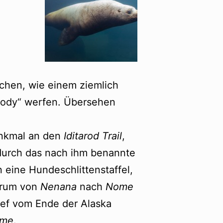
schen, wie einem ziemlich
Woody“ werfen. Übersehen
enkmal an den
Iditarod Trail
,
e durch das nach ihm benannte
 eine Hundeschlittenstaffel,
rum von
Nenana
nach
Nome
lief vom Ende der Alaska
me
.