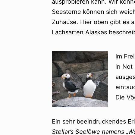
ausprobieren kann. Wir könn
Seesterne können sich weich 
Zuhause. Hier oben gibt es 
Lachsarten Alaskas beschreib
Im Fre
in Not
ausges
eintau
Die Vö
Ein sehr beeindruckendes Er
Stellar’s Seelöwe namens „W