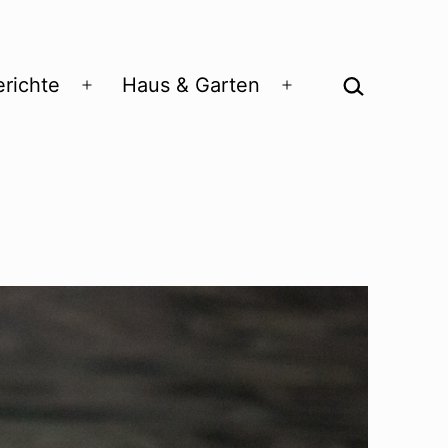
Suchen …
richte
Haus & Garten
Menü
Menü
öffnen
öffnen