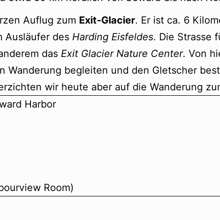
urzen Auflug zum
Exit-Glacier
. Er ist ca. 6 Kil
m Ausläufer des
Harding Eisfeldes
. Die Strasse 
r anderem das
Exit Glacier Nature Center
. Von h
en Wanderung begleiten und den Gletscher bes
rzichten wir heute aber auf die Wanderung zum
eward Harbor
rbourview Room)