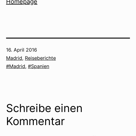
Homepage
Veröffentlicht
16. April 2016
am
Kategorisiert
Madrid
,
Reiseberichte
als
Verschlagwortet
Madrid
,
Spanien
mit
Schreibe einen
Kommentar