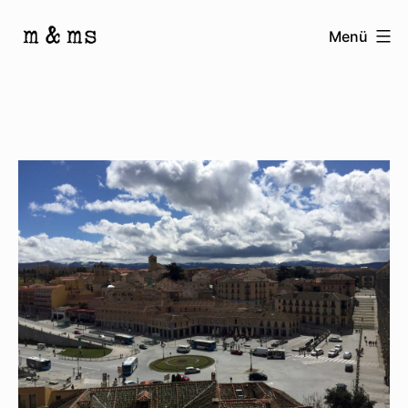
Zum
Menü
Inhalt
Homepage
springen
von
M
&
Ms