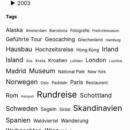
►
2003
Tags
Alaska
Fotografie
Amsterdam
Barcelona
Freilichtmuseum
Geführte Tour
Geocaching
Griechenland
Hamburg
Hausbau
Irland
Hochzeitsreise
Hong Kong
Island
London
Kroatien
Kreta
Kos
Lofoten
Luznice
Museum
Madrid
National Park
New York
Norwegen
Paris
Paddeln
Restaurant
Oslo
Rundreise
Schottland
Rom
Ruhrpott
Skandinavien
Schweden
Segeln
Sirdal
Spanien
Wanderung
Waldviertel