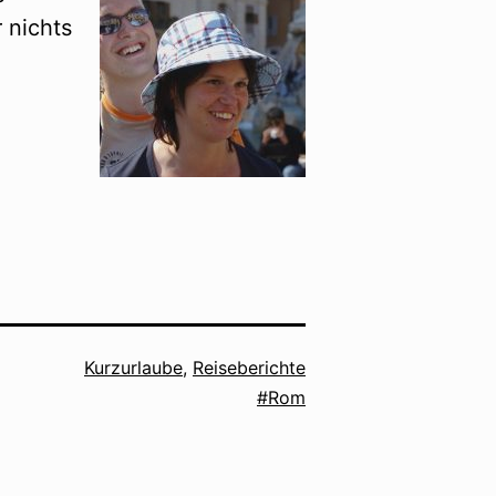
 nichts
Kategorisiert
Kurzurlaube
,
Reiseberichte
als
Verschlagwortet
Rom
mit