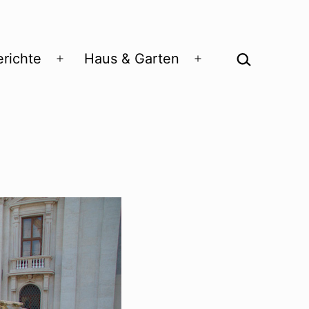
Suchen …
richte
Haus & Garten
Menü
Menü
öffnen
öffnen