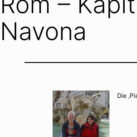
Rom – Kapit
Navona
Die ‚P