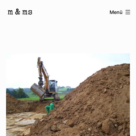
Zum
Menü
Inhalt
Homepage
springen
von
M
&
Ms