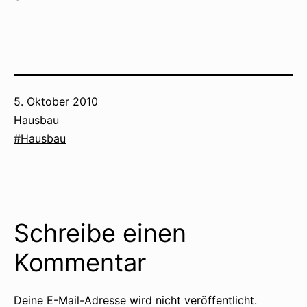
Veröffentlicht
5. Oktober 2010
am
Kategorisiert
Hausbau
als
Verschlagwortet
Hausbau
mit
Schreibe einen
Kommentar
Deine E-Mail-Adresse wird nicht veröffentlicht.