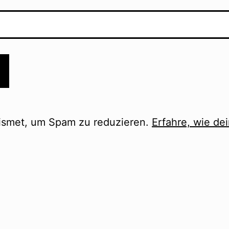
ismet, um Spam zu reduzieren.
Erfahre, wie d
ion