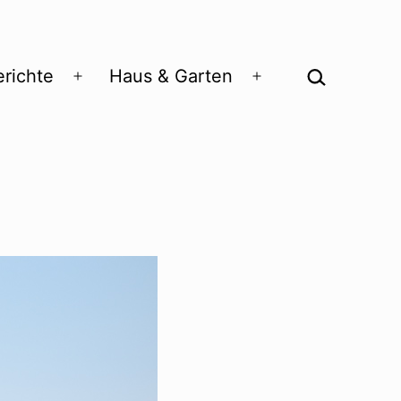
Suchen …
richte
Haus & Garten
Menü
Menü
öffnen
öffnen