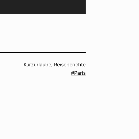
Kategorisiert
Kurzurlaube
,
Reiseberichte
als
Verschlagwortet
Paris
mit