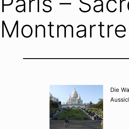
Paris – Sacr
Montmartre
Die Wa
Aussic