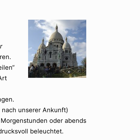
r
ren.
ilen“
Art
ngen.
r nach unserer Ankunft)
n Morgenstunden oder abends
drucksvoll beleuchtet.