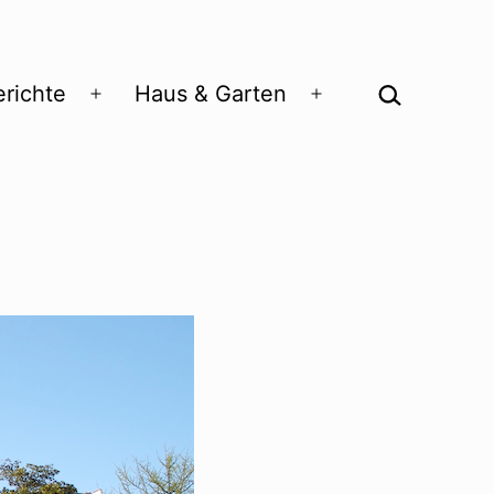
Suchen …
richte
Haus & Garten
Menü
Menü
öffnen
öffnen