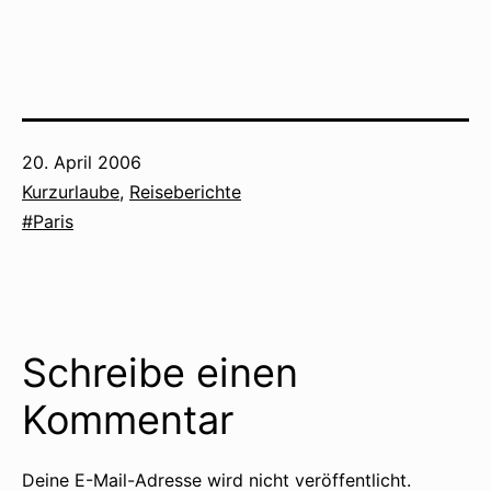
Veröffentlicht
20. April 2006
am
Kategorisiert
Kurzurlaube
,
Reiseberichte
als
Verschlagwortet
Paris
mit
Schreibe einen
Kommentar
Deine E-Mail-Adresse wird nicht veröffentlicht.