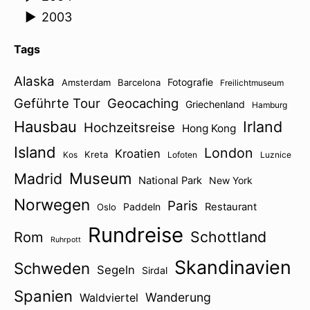
►
2003
Tags
Alaska
Fotografie
Amsterdam
Barcelona
Freilichtmuseum
Geführte Tour
Geocaching
Griechenland
Hamburg
Hausbau
Irland
Hochzeitsreise
Hong Kong
Island
London
Kroatien
Kreta
Kos
Lofoten
Luznice
Museum
Madrid
National Park
New York
Norwegen
Paris
Paddeln
Restaurant
Oslo
Rundreise
Schottland
Rom
Ruhrpott
Skandinavien
Schweden
Segeln
Sirdal
Spanien
Wanderung
Waldviertel