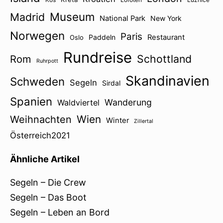
Museum
Madrid
National Park
New York
Norwegen
Paris
Paddeln
Restaurant
Oslo
Rundreise
Schottland
Rom
Ruhrpott
Skandinavien
Schweden
Segeln
Sirdal
Spanien
Wanderung
Waldviertel
Wien
Weihnachten
Winter
Zillertal
Österreich2021
Ähnliche Artikel
Segeln – Die Crew
Segeln – Das Boot
Segeln – Leben an Bord