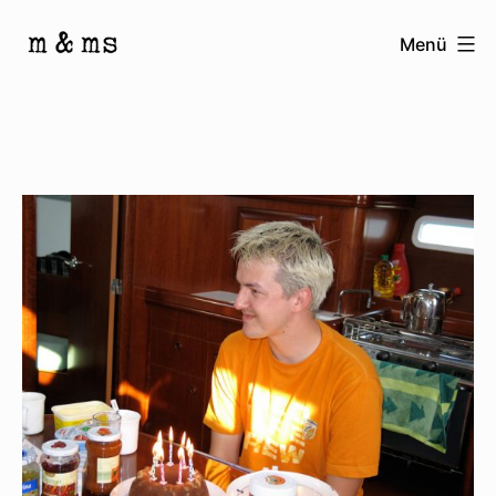
Zum
Menü
Inhalt
Homepage
springen
von
M
&
Ms