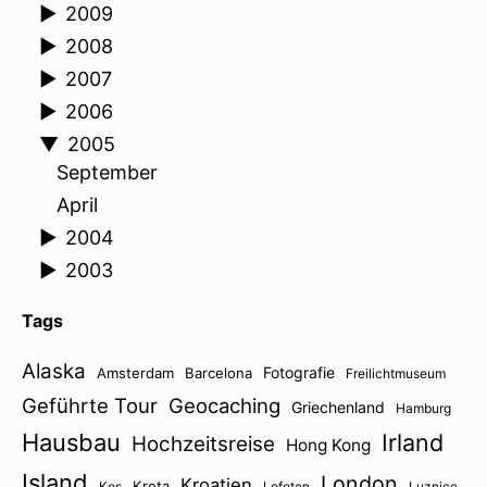
►
2009
►
2008
►
2007
►
2006
▼
2005
September
April
►
2004
►
2003
Tags
Alaska
Fotografie
Amsterdam
Barcelona
Freilichtmuseum
Geführte Tour
Geocaching
Griechenland
Hamburg
Hausbau
Irland
Hochzeitsreise
Hong Kong
Island
London
Kroatien
Kreta
Kos
Lofoten
Luznice