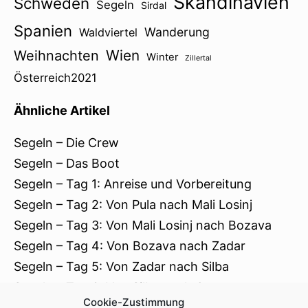
Skandinavien
Schweden
Segeln
Sirdal
Spanien
Wanderung
Waldviertel
Wien
Weihnachten
Winter
Zillertal
Österreich2021
Ähnliche Artikel
Segeln – Die Crew
Segeln – Das Boot
Segeln – Tag 1: Anreise und Vorbereitung
Segeln – Tag 2: Von Pula nach Mali Losinj
Segeln – Tag 3: Von Mali Losinj nach Bozava
Segeln – Tag 4: Von Bozava nach Zadar
Segeln – Tag 5: Von Zadar nach Silba
Segeln – Tag 6: Von Silba nach Ozor
Cookie-Zustimmung
Segeln – Tag 7: Von Ozor nach Pula