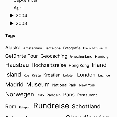
April
►
2004
►
2003
Tags
Alaska
Fotografie
Amsterdam
Barcelona
Freilichtmuseum
Geführte Tour
Geocaching
Griechenland
Hamburg
Hausbau
Irland
Hochzeitsreise
Hong Kong
Island
London
Kroatien
Kreta
Kos
Lofoten
Luznice
Museum
Madrid
National Park
New York
Norwegen
Paris
Paddeln
Restaurant
Oslo
Rundreise
Schottland
Rom
Ruhrpott