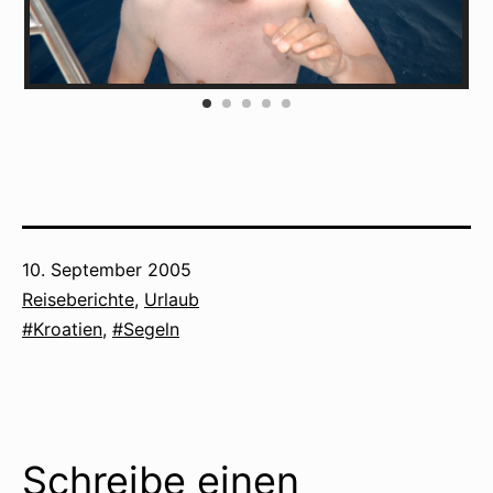
Veröffentlicht
10. September 2005
am
Kategorisiert
Reiseberichte
,
Urlaub
als
Verschlagwortet
Kroatien
,
Segeln
mit
Schreibe einen