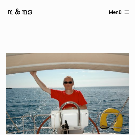
Zum
Menü
Inhalt
Homepage
springen
von
M
&
Ms