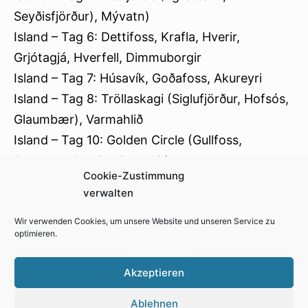
Seyðisfjörður), Mývatn)
Island – Tag 6: Dettifoss, Krafla, Hverir,
Grjótagjá, Hverfell, Dimmuborgir
Island – Tag 7: Húsavík, Goðafoss, Akureyri
Island – Tag 8: Tröllaskagi (Siglufjörður, Hofsós,
Glaumbær), Varmahlið
Island – Tag 10: Golden Circle (Gullfoss,
Strokkur, Geysir, Þingvellir)
Cookie-Zustimmung
Island – Tag 11: Hveragerði, Saga-Museum
verwalten
Wir verwenden Cookies, um unsere Website und unseren Service zu
optimieren.
Impressum
Kontakt
Cookie-Richtlinie (EU)
Akzeptieren
Datenschutzerklärung
Ablehnen