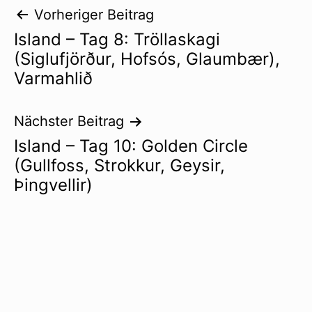
Beitragsnavigation
Vorheriger Beitrag
Island – Tag 8: Tröllaskagi
(Siglufjörður, Hofsós, Glaumbær),
Varmahlið
Nächster Beitrag
Island – Tag 10: Golden Circle
(Gullfoss, Strokkur, Geysir,
Þingvellir)