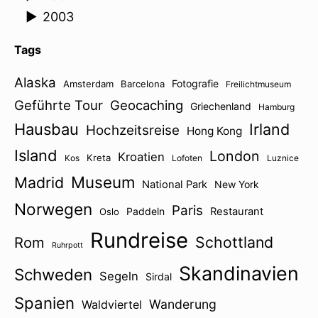
►
2003
Tags
Alaska
Fotografie
Amsterdam
Barcelona
Freilichtmuseum
Geführte Tour
Geocaching
Griechenland
Hamburg
Hausbau
Irland
Hochzeitsreise
Hong Kong
Island
London
Kroatien
Kreta
Kos
Lofoten
Luznice
Museum
Madrid
National Park
New York
Norwegen
Paris
Paddeln
Restaurant
Oslo
Rundreise
Schottland
Rom
Ruhrpott
Skandinavien
Schweden
Segeln
Sirdal
Spanien
Wanderung
Waldviertel