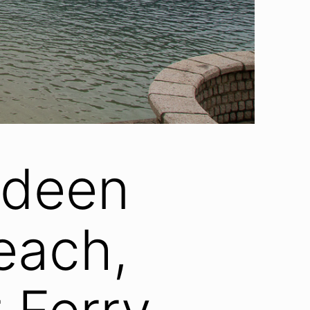
rdeen
each,