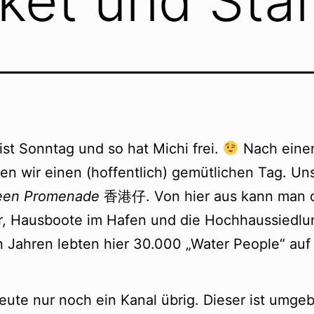
ket und Star
ist Sonntag und so hat Michi frei.
Nach einem
en wir einen (hoffentlich) gemütlichen Tag. Unse
een Promenade
香港仔. Von hier aus kann man di
r, Hausboote im Hafen und die Hochhaussiedlu
n Jahren lebten hier 30.000 „Water People“ au
eute nur noch ein Kanal übrig. Dieser ist umge