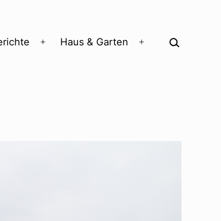
Suchen …
richte
Haus & Garten
Menü
Menü
öffnen
öffnen