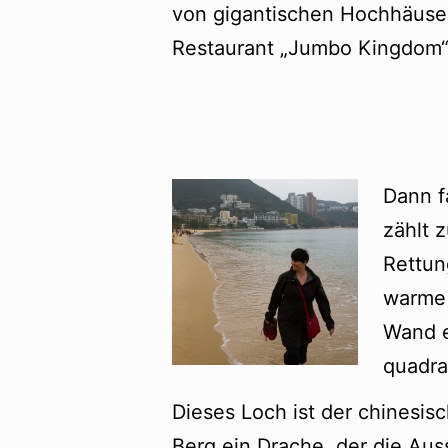
von gigantischen Hochhäuse
Restaurant „Jumbo Kingdom“
Dann f
zählt 
Rettun
warme 
Wand e
quadra
Dieses Loch ist der chinesis
Berg ein Drache, der die Au