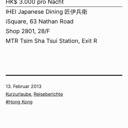
HK$ 3.000 pro Nacht
IHEI Japanese Dining 匠伊兵衛
iSquare, 63 Nathan Road
Shop 2801, 28/F
MTR Tsim Sha Tsui Station, Exit R
Veröffentlicht
13. Februar 2013
am
Kategorisiert
Kurzurlaube
,
Reiseberichte
als
Verschlagwortet
Hong Kong
mit