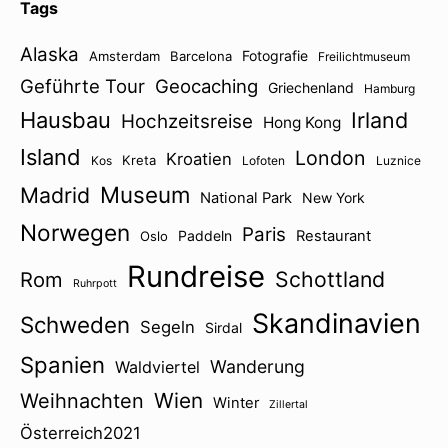
Tags
Alaska
Fotografie
Amsterdam
Barcelona
Freilichtmuseum
Geführte Tour
Geocaching
Griechenland
Hamburg
Hausbau
Irland
Hochzeitsreise
Hong Kong
Island
London
Kroatien
Kreta
Kos
Lofoten
Luznice
Museum
Madrid
National Park
New York
Norwegen
Paris
Paddeln
Restaurant
Oslo
Rundreise
Schottland
Rom
Ruhrpott
Skandinavien
Schweden
Segeln
Sirdal
Spanien
Wanderung
Waldviertel
Wien
Weihnachten
Winter
Zillertal
Österreich2021