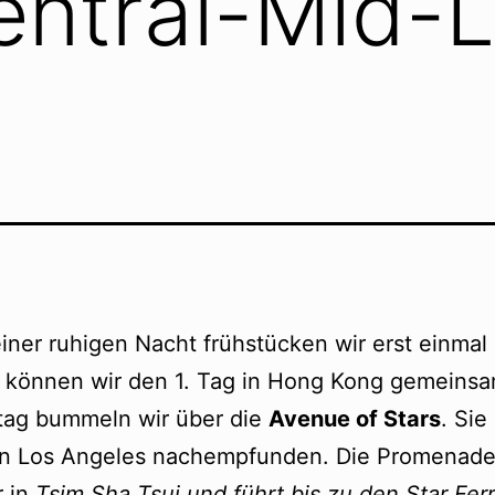
ntral-Mid-L
iner ruhigen Nacht frühstücken wir erst einmal 
 können wir den 1. Tag in Hong Kong gemeinsa
tag bummeln wir über die
Avenue of Stars
. Sie
n Los Angeles nachempfunden. Die Promenade b
 in
Tsim Sha Tsui
und führt bis zu den Star Ferr