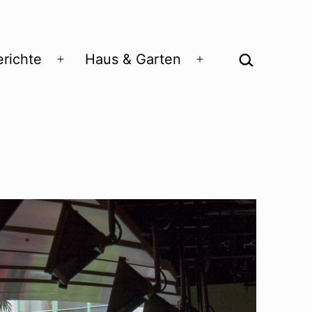
Suchen …
richte
Haus & Garten
Menü
Menü
öffnen
öffnen