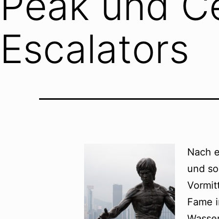
Peak und Ce
Escalators
Nach e
und so
Vormit
Fame i
Wasser