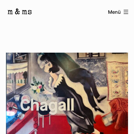
Zum
Menü
Inhalt
Homepage
springen
von
M
&
Ms