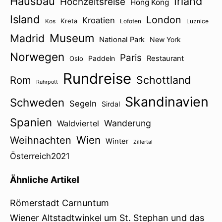
Hausbau
Irland
Hochzeitsreise
Hong Kong
Island
London
Kroatien
Kreta
Kos
Lofoten
Luznice
Museum
Madrid
National Park
New York
Norwegen
Paris
Paddeln
Restaurant
Oslo
Rundreise
Schottland
Rom
Ruhrpott
Skandinavien
Schweden
Segeln
Sirdal
Spanien
Wanderung
Waldviertel
Wien
Weihnachten
Winter
Zillertal
Österreich2021
Ähnliche Artikel
Römerstadt Carnuntum
Wiener Altstadtwinkel um St. Stephan und das