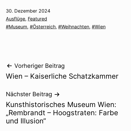
Veröffentlicht
30. Dezember 2024
am
Kategorisiert
Ausflüge
,
Featured
als
Verschlagwortet
Museum
,
Österreich
,
Weihnachten
,
Wien
mit
Beitragsnavigation
Vorheriger Beitrag
Wien – Kaiserliche Schatzkammer
Nächster Beitrag
Kunsthistorisches Museum Wien:
„Rembrandt – Hoogstraten: Farbe
und Illusion“