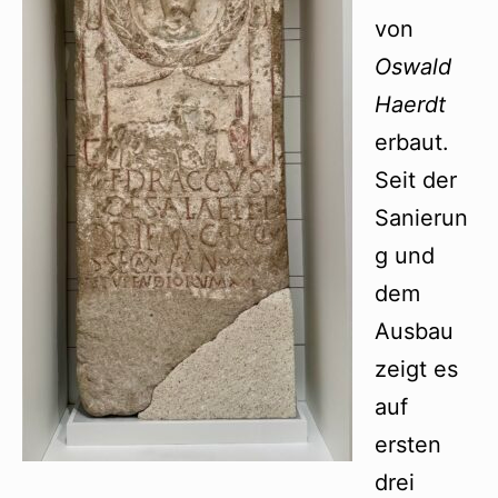
von
Oswald
Haerdt
erbaut.
Seit der
Sanierun
g und
dem
Ausbau
zeigt es
auf
ersten
drei