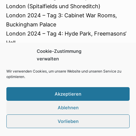
London (Spitalfields und Shoreditch)
London 2024 – Tag 3: Cabinet War Rooms,
Buckingham Palace
London 2024 – Tag 4: Hyde Park, Freemasons‘
Hall
Cookie-Zustimmung
London 2024 – Tag 5: Museum of London
verwalten
Docklands
Wien – Leopold Museum: „Rudolf Wacker“ und
Wir verwenden Cookies, um unsere Website und unseren Service zu
optimieren.
Weihnachtsmarkt Schloss Schönbrunn
Akzeptieren
Ablehnen
Impressum
Kontakt
Cookie-Richtlinie (EU)
Vorlieben
Datenschutzerklärung