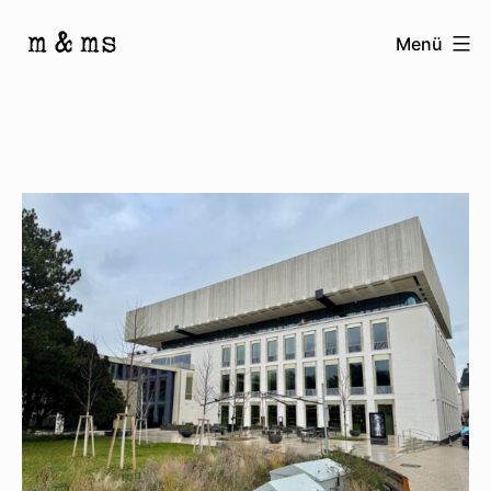
Zum
Menü
Inhalt
Homepage
springen
von
M
&
Ms