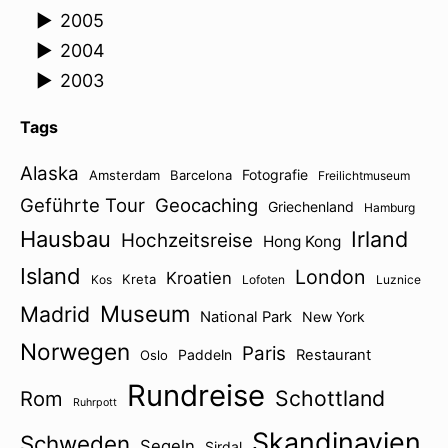
►
2005
►
2004
►
2003
Tags
Alaska
Fotografie
Amsterdam
Barcelona
Freilichtmuseum
Geführte Tour
Geocaching
Griechenland
Hamburg
Hausbau
Irland
Hochzeitsreise
Hong Kong
Island
London
Kroatien
Kreta
Kos
Lofoten
Luznice
Museum
Madrid
National Park
New York
Norwegen
Paris
Paddeln
Restaurant
Oslo
Rundreise
Schottland
Rom
Ruhrpott
Skandinavien
Schweden
Segeln
Sirdal