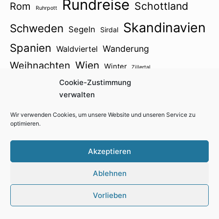
Rundreise
Schottland
Rom
Ruhrpott
Skandinavien
Schweden
Segeln
Sirdal
Spanien
Wanderung
Waldviertel
Wien
Weihnachten
Winter
Zillertal
Österreich2021
Cookie-Zustimmung
verwalten
Ähnliche Artikel
Wir verwenden Cookies, um unsere Website und unseren Service zu
optimieren.
Wiener Altstadtwinkel um St. Stephan und das
Universitätsviertel, Albertina
Akzeptieren
Wien – mumok (Museum moderner Kunst
Stiftung Ludwig)
Ablehnen
Wien – Naturhistorisches Museum (Arktis:
Vorlieben
Polare Welt im Wandel)
Wien – Sigmund-Freud-Museum