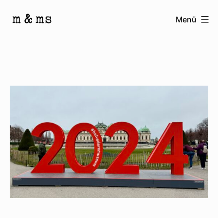
Zum
Menü
Inhalt
Homepage
springen
von
M
&
Ms