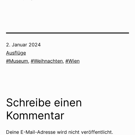
Veröffentlicht
2. Januar 2024
am
Kategorisiert
Ausflüge
als
Verschlagwortet
Museum
,
Weihnachten
,
Wien
mit
Schreibe einen
Kommentar
Deine E-Mail-Adresse wird nicht veröffentlicht.