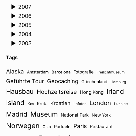
►
2007
►
2006
►
2005
►
2004
►
2003
Tags
Alaska
Fotografie
Amsterdam
Barcelona
Freilichtmuseum
Geführte Tour
Geocaching
Griechenland
Hamburg
Hausbau
Irland
Hochzeitsreise
Hong Kong
Island
London
Kroatien
Kreta
Kos
Lofoten
Luznice
Museum
Madrid
National Park
New York
Norwegen
Paris
Paddeln
Restaurant
Oslo