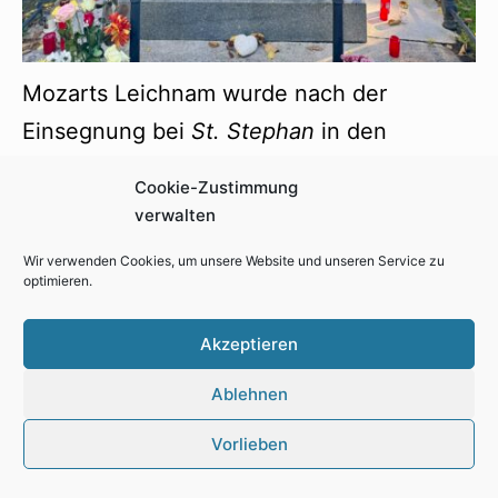
Mozarts Leichnam wurde nach der
Einsegnung bei
St. Stephan
in den
Abendstunden des 6. Dezember 1791 auf
Cookie-Zustimmung
den vor der Stadt liegenden St. Marxer
verwalten
Friedhof überführt. Die Beerdigung
Wir verwenden Cookies, um unsere Website und unseren Service zu
erfolgte entweder noch in den
optimieren.
Nachtstunden oder, wahrscheinlicher, erst
Akzeptieren
am Vormittag des nächsten Tages in einem
„allgemeinen einfachen Grab“. Das Grab
Ablehnen
hatte eine Bestandsdauer von zehn Jahren
Vorlieben
und wurde danach neu belegt. Die