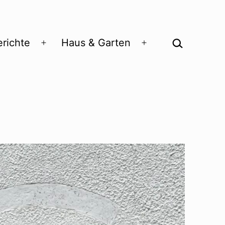
Suchen …
richte
Haus & Garten
Menü
Menü
öffnen
öffnen