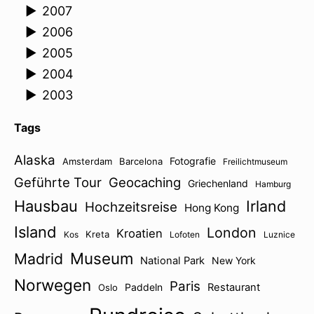
►
2007
►
2006
►
2005
►
2004
►
2003
Tags
Alaska
Fotografie
Amsterdam
Barcelona
Freilichtmuseum
Geführte Tour
Geocaching
Griechenland
Hamburg
Hausbau
Irland
Hochzeitsreise
Hong Kong
Island
London
Kroatien
Kreta
Kos
Lofoten
Luznice
Museum
Madrid
National Park
New York
Norwegen
Paris
Paddeln
Restaurant
Oslo