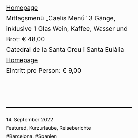
Homepage
Mittagsmenü „Caelis Menú“ 3 Gänge,
inklusive 1 Glas Wein, Kaffee, Wasser und
Brot: € 48,00
Catedral de la Santa Creu i Santa Eulàlia
Homepage
Eintritt pro Person: € 9,00
Veröffentlicht
14. September 2022
am
Kategorisiert
Featured
,
Kurzurlaube
,
Reiseberichte
als
Verschlagwortet
Barcelona
,
Spanien