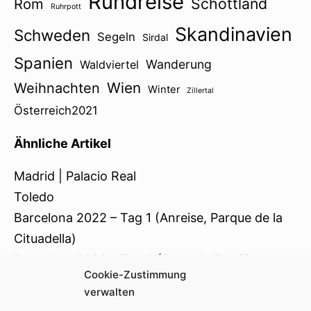
Rundreise
Schottland
Rom
Ruhrpott
Skandinavien
Schweden
Segeln
Sirdal
Spanien
Wanderung
Waldviertel
Wien
Weihnachten
Winter
Zillertal
Österreich2021
Ähnliche Artikel
Madrid | Palacio Real
Toledo
Barcelona 2022 – Tag 1 (Anreise, Parque de la
Cituadella)
Barcelona 2022 – Tag 2 (Sagrada Familia,
Cookie-Zustimmung
Passeig de Gràcia, Casa Batlló)
verwalten