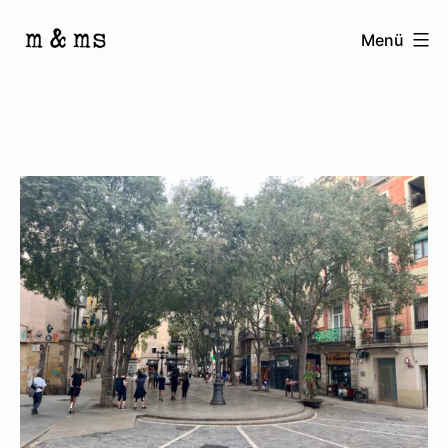
Zum
Menü
Inhalt
Homepage
springen
von
M
&
Ms