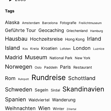
Tags
Alaska
Fotografie
Amsterdam
Barcelona
Freilichtmuseum
Geführte Tour
Geocaching
Griechenland
Hamburg
Hausbau
Irland
Hochzeitsreise
Hong Kong
Island
London
Kroatien
Kreta
Kos
Lofoten
Luznice
Museum
Madrid
National Park
New York
Norwegen
Paris
Paddeln
Restaurant
Oslo
Rundreise
Schottland
Rom
Ruhrpott
Skandinavien
Schweden
Segeln
Sirdal
Spanien
Wanderung
Waldviertel
Wien
Weihnachten
Winter
Zillertal