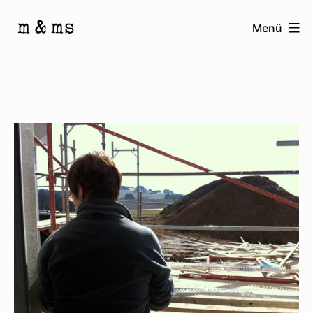
Zum
Menü
Inhalt
Homepage
springen
von
M
&
Ms