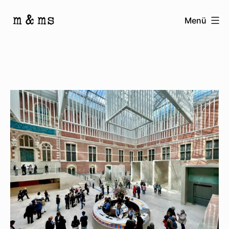
Zum
Menü
Inhalt
Homepage
springen
von
M
&
Ms