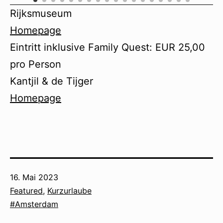
Rijksmuseum
Homepage
Eintritt inklusive Family Quest: EUR 25,00
pro Person
Kantjil & de Tijger
Homepage
Veröffentlicht
16. Mai 2023
am
Kategorisiert
Featured
,
Kurzurlaube
als
Verschlagwortet
Amsterdam
mit