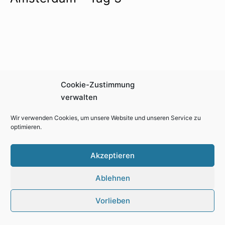
Cookie-Zustimmung
Archiv
verwalten
▼
2026
Wir verwenden Cookies, um unsere Website und unseren Service zu
optimieren.
Juli
Juni
Akzeptieren
April
Januar
Ablehnen
►
2025
Vorlieben
►
2024
▼
2023