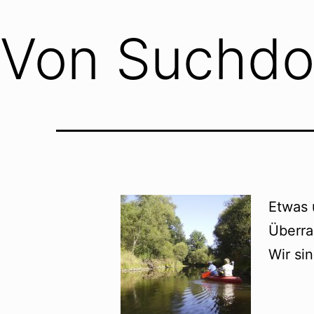
Von Suchdo
Etwas 
Überra
Wir si