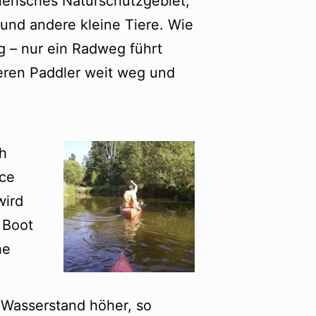
lerisches Naturschutzgebiet,
 und andere kleine Tiere. Wie
hig – nur ein Radweg führt
deren Paddler weit weg und
h
ice
wird
 Boot
he
 Wasserstand höher, so