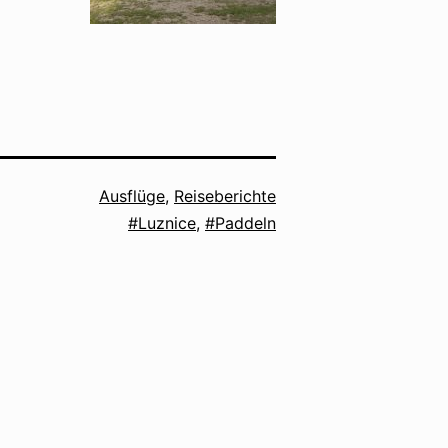
Kategorisiert
Ausflüge
,
Reiseberichte
als
Verschlagwortet
Luznice
,
Paddeln
mit