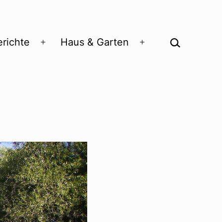
Suchen …
richte
Haus & Garten
Menü
Menü
öffnen
öffnen