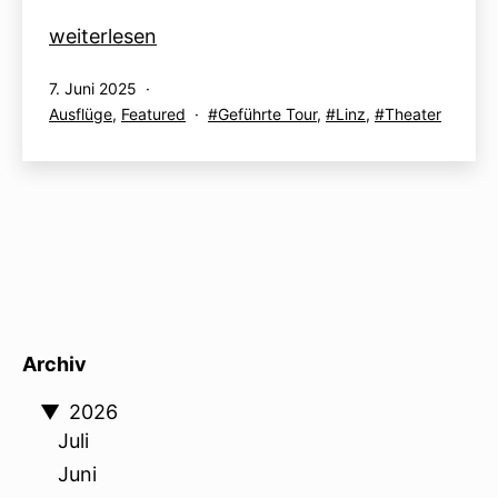
Musiktheater
weiterlesen
Linz
Veröffentlicht
7. Juni 2025
Führung
am
Kategorisiert
Verschlagwortet
Ausflüge
,
Featured
Geführte Tour
,
Linz
,
Theater
als
mit
Archiv
▼
2026
Juli
Juni