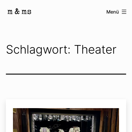
Zum
Menü
Inhalt
Homepage
springen
von
M
Schlagwort:
Theater
&
Ms