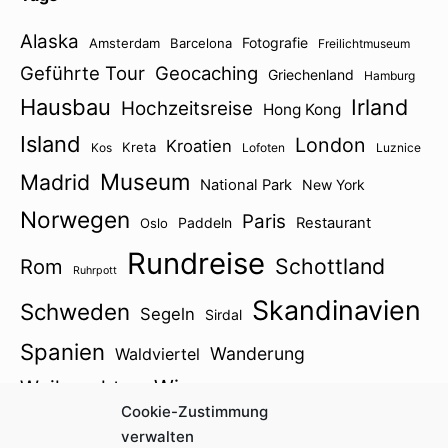
Alaska
Fotografie
Amsterdam
Barcelona
Freilichtmuseum
Geführte Tour
Geocaching
Griechenland
Hamburg
Hausbau
Irland
Hochzeitsreise
Hong Kong
Island
London
Kroatien
Kreta
Kos
Lofoten
Luznice
Museum
Madrid
National Park
New York
Norwegen
Paris
Paddeln
Restaurant
Oslo
Rundreise
Schottland
Rom
Ruhrpott
Skandinavien
Schweden
Segeln
Sirdal
Spanien
Wanderung
Waldviertel
Wien
Weihnachten
Winter
Zillertal
Cookie-Zustimmung
Österreich2021
verwalten