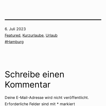
Veröffentlicht
6. Juli 2023
am
Kategorisiert
Featured
,
Kurzurlaube
,
Urlaub
als
Verschlagwortet
Hamburg
mit
Schreibe einen
Kommentar
Deine E-Mail-Adresse wird nicht veröffentlicht.
Erforderliche Felder sind mit
*
markiert