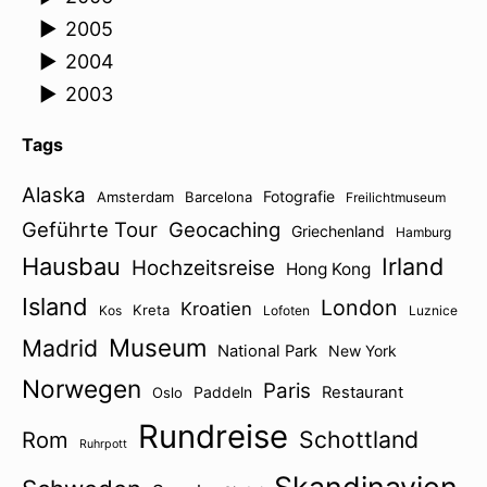
►
2005
►
2004
►
2003
Tags
Alaska
Fotografie
Amsterdam
Barcelona
Freilichtmuseum
Geführte Tour
Geocaching
Griechenland
Hamburg
Hausbau
Irland
Hochzeitsreise
Hong Kong
Island
London
Kroatien
Kreta
Kos
Lofoten
Luznice
Museum
Madrid
National Park
New York
Norwegen
Paris
Paddeln
Restaurant
Oslo
Rundreise
Schottland
Rom
Ruhrpott