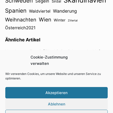
Skandinavien
Schweden
Segeln
Sirdal
Spanien
Wanderung
Waldviertel
Wien
Weihnachten
Winter
Zillertal
Österreich2021
Ähnliche Artikel
Hamburg – Tag 2 (Elbphi, Speicherstadt, Hafen
Cookie-Zustimmung
City, Michel)
verwalten
Wir verwenden Cookies, um unsere Website und unseren Service zu
optimieren.
Impressum
Kontakt
Cookie-Richtlinie (EU)
Akzeptieren
Datenschutzerklärung
Ablehnen