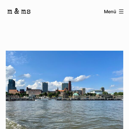
Zum
Menü
Inhalt
Homepage
springen
von
M
&
Ms