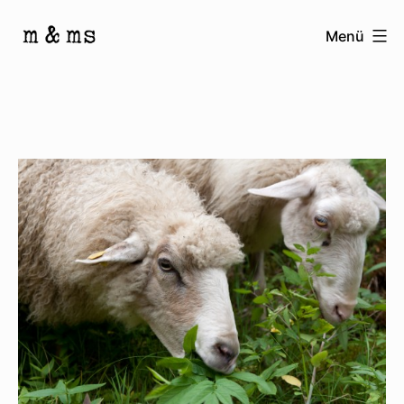
Zum
Menü
Inhalt
Homepage
springen
von
M
&
Ms