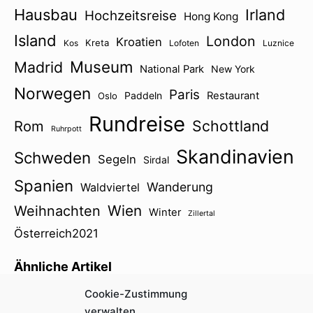
Hausbau
Irland
Hochzeitsreise
Hong Kong
Island
London
Kroatien
Kreta
Kos
Lofoten
Luznice
Museum
Madrid
National Park
New York
Norwegen
Paris
Paddeln
Restaurant
Oslo
Rundreise
Schottland
Rom
Ruhrpott
Skandinavien
Schweden
Segeln
Sirdal
Spanien
Wanderung
Waldviertel
Wien
Weihnachten
Winter
Zillertal
Österreich2021
Ähnliche Artikel
Cookie-Zustimmung
Keine ähnlichen Artikel gefunden.
verwalten